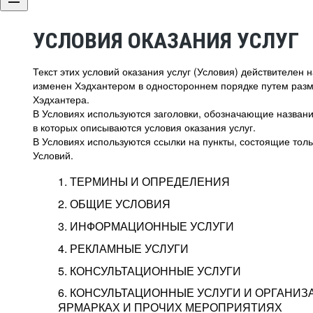
УСЛОВИЯ ОКАЗАНИЯ УСЛУГ
Текст этих условий оказания услуг (Условия) действителен
изменен Хэдхантером в одностороннем порядке путем раз
Хэдхантера.
В Условиях используются заголовки, обозначающие название
в которых описываются условия оказания услуг.
В Условиях используются ссылки на пункты, состоящие тольк
Условий.
1. ТЕРМИНЫ И ОПРЕДЕЛЕНИЯ
2. ОБЩИЕ УСЛОВИЯ
3. ИНФОРМАЦИОННЫЕ УСЛУГИ
1.1. Хэдхантер, или
Хэдхантер, ООО «Хэдх
4. РЕКЛАМНЫЕ УСЛУГИ
HeadHunter, или
г. Москва, внутригор
2.1. Типы и статусы регистрации
5. КОНСУЛЬТАЦИОННЫЕ УСЛУГИ
Исполнитель
Тверской,
2-я
Брестска
Типы регистрации
3.1. Предоставление доступа к базе данн
2.2. Активация услуг
6. КОНСУЛЬТАЦИОННЫЕ УСЛУГИ И ОРГАНИЗ
о трудоустройстве с возможностью просмо
Описание и активация
ЯРМАРКАХ И ПРОЧИХ МЕРОПРИЯТИЯХ
Хэдхантер — администра
2.1.1. Заказчику может быть присвоен один
4.0. Общие условия оказания рекламных ус