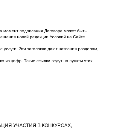
 на момент подписания Договора может быть
мещения новой редакции Условий на Сайте
 услуги. Эти заголовки дают названия разделам,
о из цифр. Такие ссылки ведут на пункты этих
антер», ИНН 7718620740, адрес: 125047,
одская территория Муниципальный округ
я улица, дом 48, помещ. 25
ых резюме с предложениями Соискателей
АЦИЯ УЧАСТИЯ В КОНКУРСАХ,
тра контактной информации Соискателя
тор сайтов: hh.ru, talantix.ru и других
 из Типов регистраций.
луг