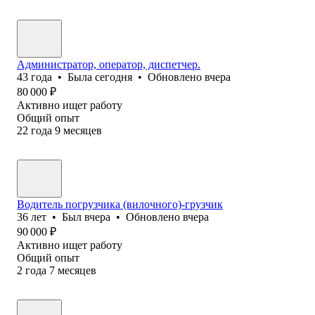
Администратор, оператор, диспетчер.
43
года
•
Была
сегодня
•
Обновлено
вчера
80 000
₽
Активно ищет работу
Общий опыт
22
года
9
месяцев
Водитель погрузчика (вилочного)-грузчик
36
лет
•
Был
вчера
•
Обновлено
вчера
90 000
₽
Активно ищет работу
Общий опыт
2
года
7
месяцев